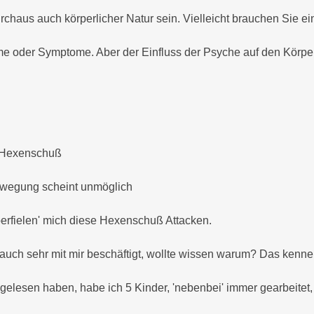
Gesprächstherapie
Beschwerden
chaus auch körperlicher Natur sein. Vielleicht brauchen Sie ei
Homöopathie
Psychische
me oder Symptome. Aber der Einfluss der Psyche auf den Körper 
Beschwerden
Injektion und
Infusionstherapie
Kinder und
Jugendliche
Walking in your
shoes
Immunsystem /
Immunschwäche
Kunsttherapie
ls Hexenschuß
Bewegung scheint unmöglich
berfielen' mich diese Hexenschuß Attacken.
uch sehr mit mir beschäftigt, wollte wissen warum? Das kenn
gelesen haben, habe ich 5 Kinder, 'nebenbei' immer gearbeitet, 