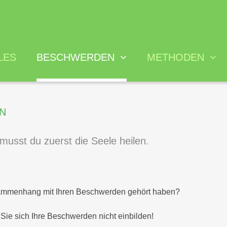
LES
BESCHWERDEN
METHODEN
Psychosomatische
Hypnosetherapie
Rechtl
N
Beschwerden
Akupunktur
Kosten
Burnout
 musst du zuerst die Seele heilen.
Ohrakupunktur
Qualif
Rücken und
Fußreflextherapie
Behan
Bewegungsapparat
Dorn - Breuss
Allergien und
sammenhang mit Ihren Beschwerden gehört haben?
Cluster Medizin
Intoleranzen
Labordiagnostik
Sie sich Ihre Beschwerden nicht einbilden!
Magen-Darm