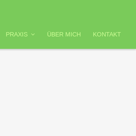
PRAXIS
ÜBER MICH
KONTAKT
iches
 und Erstattung
ikationen
dlungsvertrag